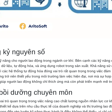
g kỷ nguyên số
 năng cho người lao động trong ngành cơ khí. Bên cạnh các kỹ năng c
h dữ liệu, tự động hóa, và ứng dụng robot trong sản xuất. Khả năng s
ác hệ thống tự động hóa đóng vai trò rất quan trọng trong việc đảm b
 trở nên thiết yếu trong môi trường làm việc hiện đại, nơi mà sự hợp tá
giúp người lao động không chỉ thích ứng mà còn phát triển mạnh mẽ t
 bồi dưỡng chuyên môn
 trò quan trọng trong việc nâng cao chất lượng nguồn nhân lực cơ khí,
iết kế dựa trên nhu cầu thực tế của doanh nghiệp và thị trường lao đ
rọng đến rèn luyện kỹ năng thực hành là điều không thể thiếu, vì chỉ 