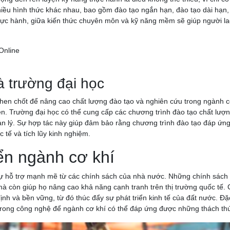
hiều hình thức khác nhau, bao gồm đào tạo ngắn hạn, đào tạo dài hạn,
à thực hành, giữa kiến thức chuyên môn và kỹ năng mềm sẽ giúp người l
à trường đại học
then chốt để nâng cao chất lượng đào tạo và nghiên cứu trong ngành c
viên. Trường đại học có thể cung cấp các chương trình đào tạo chất lư
uản lý. Sự hợp tác này giúp đảm bảo rằng chương trình đào tạo đáp ứn
c tế và tích lũy kinh nghiệm.
iển ngành cơ khí
sự hỗ trợ mạnh mẽ từ các chính sách của nhà nước. Những chính sách ư
n mà còn giúp họ nâng cao khả năng cạnh tranh trên thị trường quốc tế
h và bền vững, từ đó thúc đẩy sự phát triển kinh tế của đất nước. Đặc b
 trong công nghệ để ngành cơ khí có thể đáp ứng được những thách thứ