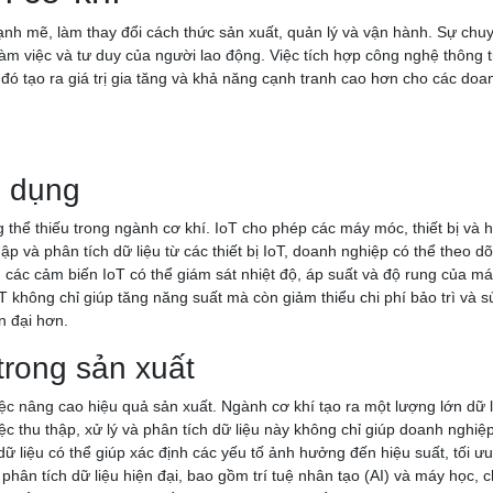
nh mẽ, làm thay đổi cách thức sản xuất, quản lý và vận hành. Sự chu
làm việc và tư duy của người lao động. Việc tích hợp công nghệ thông 
 đó tạo ra giá trị gia tăng và khả năng cạnh tranh cao hơn cho các do
g dụng
thể thiếu trong ngành cơ khí. IoT cho phép các máy móc, thiết bị và hệ
hập và phân tích dữ liệu từ các thiết bị IoT, doanh nghiệp có thể theo d
, các cảm biến IoT có thể giám sát nhiệt độ, áp suất và độ rung của m
T không chỉ giúp tăng năng suất mà còn giảm thiểu chi phí bảo trì và s
n đại hơn.
 trong sản xuất
 việc nâng cao hiệu quả sản xuất. Ngành cơ khí tạo ra một lượng lớn d
 Việc thu thập, xử lý và phân tích dữ liệu này không chỉ giúp doanh ng
dữ liệu có thể giúp xác định các yếu tố ảnh hưởng đến hiệu suất, tối ư
phân tích dữ liệu hiện đại, bao gồm trí tuệ nhân tạo (AI) và máy họ