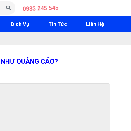
0933 245 545
Dịch Vụ
Tin Tức
Liên Hệ
M NHƯ QUẢNG CÁO?