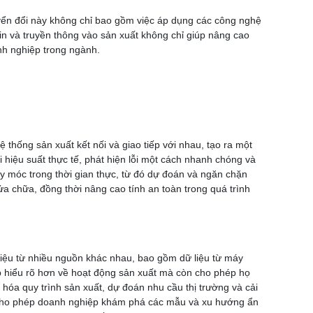
yển đổi này không chỉ bao gồm việc áp dụng các công nghệ
tin và truyền thông vào sản xuất không chỉ giúp nâng cao
anh nghiệp trong ngành.
 thống sản xuất kết nối và giao tiếp với nhau, tạo ra một
õi hiệu suất thực tế, phát hiện lỗi một cách nhanh chóng và
áy móc trong thời gian thực, từ đó dự đoán và ngăn chặn
ửa chữa, đồng thời nâng cao tính an toàn trong quá trình
ữ liệu từ nhiều nguồn khác nhau, bao gồm dữ liệu từ máy
hiệp hiểu rõ hơn về hoạt động sản xuất mà còn cho phép họ
u hóa quy trình sản xuất, dự đoán nhu cầu thị trường và cải
c, cho phép doanh nghiệp khám phá các mẫu và xu hướng ẩn