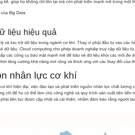
ng kể, giúp họ không chỉ tồn tại mà còn phát triển mạnh mẽ trong một th
ữ liệu hiệu quả
ý và lưu trữ dữ liệu trong ngành cơ khí. Thay vì phải đầu tư vào các
ẻ dữ liệu. Cloud computing cho phép doanh nghiệp truy cập dữ liệu từ b
cấp các công cụ bảo mật mạnh mẽ để bảo vệ dữ liệu khỏi các mối đe 
thời tăng cường khả năng mở rộng và thích ứng với các thay đổi của th
ồn nhân lực cơ khí
 khí hiện đại, việc đào tạo và phát triển nguồn nhân lực chất lượng 
g chỉ để họ có thể làm chủ công nghệ và quy trình sản xuất tiên tiến
o phải liên tục được cập nhật và cải thiện, nhằm đảm bảo rằng người l