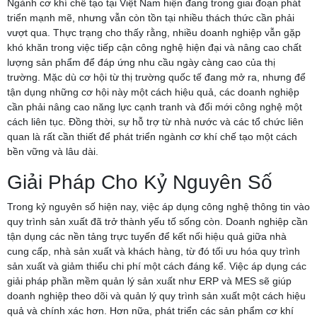
Ngành cơ khí chế tạo tại Việt Nam hiện đang trong giai đoạn phát
triển mạnh mẽ, nhưng vẫn còn tồn tại nhiều thách thức cần phải
vượt qua. Thực trạng cho thấy rằng, nhiều doanh nghiệp vẫn gặp
khó khăn trong việc tiếp cận công nghệ hiện đại và nâng cao chất
lượng sản phẩm để đáp ứng nhu cầu ngày càng cao của thị
trường. Mặc dù cơ hội từ thị trường quốc tế đang mở ra, nhưng để
tận dụng những cơ hội này một cách hiệu quả, các doanh nghiệp
cần phải nâng cao năng lực cạnh tranh và đổi mới công nghệ một
cách liên tục. Đồng thời, sự hỗ trợ từ nhà nước và các tổ chức liên
quan là rất cần thiết để phát triển ngành cơ khí chế tạo một cách
bền vững và lâu dài.
Giải Pháp Cho Kỷ Nguyên Số
Trong kỷ nguyên số hiện nay, việc áp dụng công nghệ thông tin vào
quy trình sản xuất đã trở thành yếu tố sống còn. Doanh nghiệp cần
tận dụng các nền tảng trực tuyến để kết nối hiệu quả giữa nhà
cung cấp, nhà sản xuất và khách hàng, từ đó tối ưu hóa quy trình
sản xuất và giảm thiểu chi phí một cách đáng kể. Việc áp dụng các
giải pháp phần mềm quản lý sản xuất như ERP và MES sẽ giúp
doanh nghiệp theo dõi và quản lý quy trình sản xuất một cách hiệu
quả và chính xác hơn. Hơn nữa, phát triển các sản phẩm cơ khí