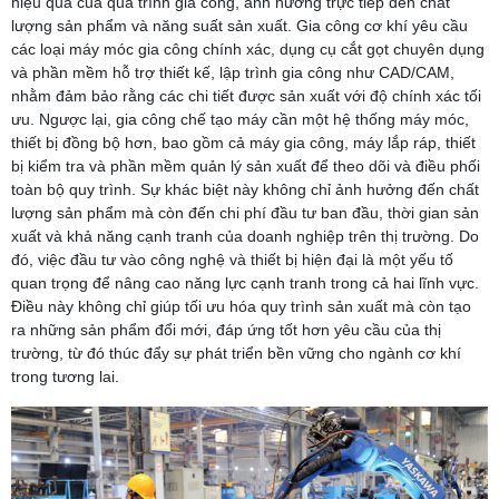
hiệu quả của quá trình gia công, ảnh hưởng trực tiếp đến chất
lượng sản phẩm và năng suất sản xuất. Gia công cơ khí yêu cầu
các loại máy móc gia công chính xác, dụng cụ cắt gọt chuyên dụng
và phần mềm hỗ trợ thiết kế, lập trình gia công như CAD/CAM,
nhằm đảm bảo rằng các chi tiết được sản xuất với độ chính xác tối
ưu. Ngược lại, gia công chế tạo máy cần một hệ thống máy móc,
thiết bị đồng bộ hơn, bao gồm cả máy gia công, máy lắp ráp, thiết
bị kiểm tra và phần mềm quản lý sản xuất để theo dõi và điều phối
toàn bộ quy trình. Sự khác biệt này không chỉ ảnh hưởng đến chất
lượng sản phẩm mà còn đến chi phí đầu tư ban đầu, thời gian sản
xuất và khả năng cạnh tranh của doanh nghiệp trên thị trường. Do
đó, việc đầu tư vào công nghệ và thiết bị hiện đại là một yếu tố
quan trọng để nâng cao năng lực cạnh tranh trong cả hai lĩnh vực.
Điều này không chỉ giúp tối ưu hóa quy trình sản xuất mà còn tạo
ra những sản phẩm đổi mới, đáp ứng tốt hơn yêu cầu của thị
trường, từ đó thúc đẩy sự phát triển bền vững cho ngành cơ khí
trong tương lai.