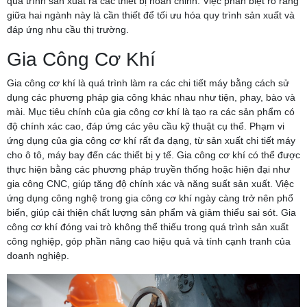
quá trình sản xuất ra các thiết bị hoàn chỉnh. Việc phân biệt rõ ràng
giữa hai ngành này là cần thiết để tối ưu hóa quy trình sản xuất và
đáp ứng nhu cầu thị trường.
Gia Công Cơ Khí
Gia công cơ khí là quá trình làm ra các chi tiết máy bằng cách sử
dụng các phương pháp gia công khác nhau như tiện, phay, bào và
mài. Mục tiêu chính của gia công cơ khí là tạo ra các sản phẩm có
độ chính xác cao, đáp ứng các yêu cầu kỹ thuật cụ thể. Phạm vi
ứng dụng của gia công cơ khí rất đa dạng, từ sản xuất chi tiết máy
cho ô tô, máy bay đến các thiết bị y tế. Gia công cơ khí có thể được
thực hiện bằng các phương pháp truyền thống hoặc hiện đại như
gia công CNC, giúp tăng độ chính xác và năng suất sản xuất. Việc
ứng dụng công nghệ trong gia công cơ khí ngày càng trở nên phổ
biến, giúp cải thiện chất lượng sản phẩm và giảm thiểu sai sót. Gia
công cơ khí đóng vai trò không thể thiếu trong quá trình sản xuất
công nghiệp, góp phần nâng cao hiệu quả và tính cạnh tranh của
doanh nghiệp.