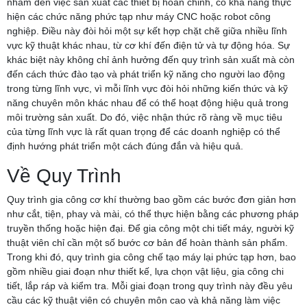
nhắm đến việc sản xuất các thiết bị hoàn chỉnh, có khả năng thực
hiện các chức năng phức tạp như máy CNC hoặc robot công
nghiệp. Điều này đòi hỏi một sự kết hợp chặt chẽ giữa nhiều lĩnh
vực kỹ thuật khác nhau, từ cơ khí đến điện tử và tự động hóa. Sự
khác biệt này không chỉ ảnh hưởng đến quy trình sản xuất mà còn
đến cách thức đào tạo và phát triển kỹ năng cho người lao động
trong từng lĩnh vực, vì mỗi lĩnh vực đòi hỏi những kiến thức và kỹ
năng chuyên môn khác nhau để có thể hoạt động hiệu quả trong
môi trường sản xuất. Do đó, việc nhận thức rõ ràng về mục tiêu
của từng lĩnh vực là rất quan trọng để các doanh nghiệp có thể
định hướng phát triển một cách đúng đắn và hiệu quả.
Về Quy Trình
Quy trình gia công cơ khí thường bao gồm các bước đơn giản hơn
như cắt, tiện, phay và mài, có thể thực hiện bằng các phương pháp
truyền thống hoặc hiện đại. Để gia công một chi tiết máy, người kỹ
thuật viên chỉ cần một số bước cơ bản để hoàn thành sản phẩm.
Trong khi đó, quy trình gia công chế tạo máy lại phức tạp hơn, bao
gồm nhiều giai đoạn như thiết kế, lựa chọn vật liệu, gia công chi
tiết, lắp ráp và kiểm tra. Mỗi giai đoạn trong quy trình này đều yêu
cầu các kỹ thuật viên có chuyên môn cao và khả năng làm việc