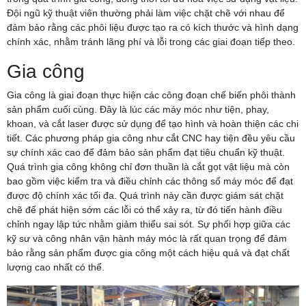
Đội ngũ kỹ thuật viên thường phải làm việc chặt chẽ với nhau để
đảm bảo rằng các phôi liệu được tạo ra có kích thước và hình dạng
chính xác, nhằm tránh lãng phí và lỗi trong các giai đoạn tiếp theo.
Gia công
Gia công là giai đoạn thực hiện các công đoạn chế biến phôi thành
sản phẩm cuối cùng. Đây là lúc các máy móc như tiện, phay,
khoan, và cắt laser được sử dụng để tạo hình và hoàn thiện các chi
tiết. Các phương pháp gia công như cắt CNC hay tiện đều yêu cầu
sự chính xác cao để đảm bảo sản phẩm đạt tiêu chuẩn kỹ thuật.
Quá trình gia công không chỉ đơn thuần là cắt gọt vật liệu mà còn
bao gồm việc kiểm tra và điều chỉnh các thông số máy móc để đạt
được độ chính xác tối đa. Quá trình này cần được giám sát chặt
chẽ để phát hiện sớm các lỗi có thể xảy ra, từ đó tiến hành điều
chỉnh ngay lập tức nhằm giảm thiểu sai sót. Sự phối hợp giữa các
kỹ sư và công nhân vận hành máy móc là rất quan trọng để đảm
bảo rằng sản phẩm được gia công một cách hiệu quả và đạt chất
lượng cao nhất có thể.