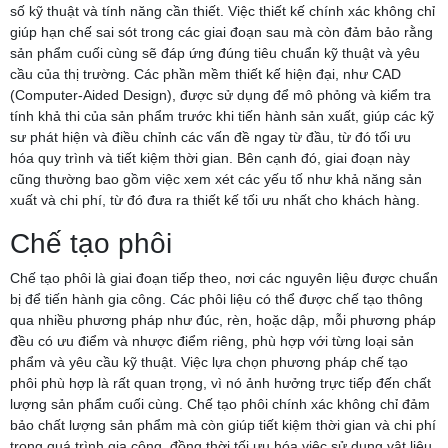
số kỹ thuật và tính năng cần thiết. Việc thiết kế chính xác không chỉ
giúp hạn chế sai sót trong các giai đoạn sau mà còn đảm bảo rằng
sản phẩm cuối cùng sẽ đáp ứng đúng tiêu chuẩn kỹ thuật và yêu
cầu của thị trường. Các phần mềm thiết kế hiện đại, như CAD
(Computer-Aided Design), được sử dụng để mô phỏng và kiểm tra
tính khả thi của sản phẩm trước khi tiến hành sản xuất, giúp các kỹ
sư phát hiện và điều chỉnh các vấn đề ngay từ đầu, từ đó tối ưu
hóa quy trình và tiết kiệm thời gian. Bên cạnh đó, giai đoạn này
cũng thường bao gồm việc xem xét các yếu tố như khả năng sản
xuất và chi phí, từ đó đưa ra thiết kế tối ưu nhất cho khách hàng.
Chế tạo phôi
Chế tạo phôi là giai đoạn tiếp theo, nơi các nguyên liệu được chuẩn
bị để tiến hành gia công. Các phôi liệu có thể được chế tạo thông
qua nhiều phương pháp như đúc, rèn, hoặc dập, mỗi phương pháp
đều có ưu điểm và nhược điểm riêng, phù hợp với từng loại sản
phẩm và yêu cầu kỹ thuật. Việc lựa chọn phương pháp chế tạo
phôi phù hợp là rất quan trọng, vì nó ảnh hưởng trực tiếp đến chất
lượng sản phẩm cuối cùng. Chế tạo phôi chính xác không chỉ đảm
bảo chất lượng sản phẩm mà còn giúp tiết kiệm thời gian và chi phí
trong quá trình gia công, đồng thời tối ưu hóa việc sử dụng vật liệu.