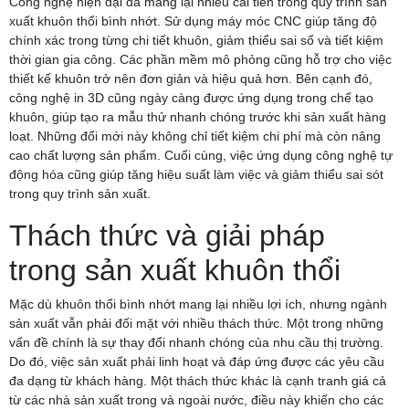
Công nghệ hiện đại đã mang lại nhiều cải tiến trong quy trình sản
xuất khuôn thổi bình nhớt. Sử dụng máy móc CNC giúp tăng độ
chính xác trong từng chi tiết khuôn, giảm thiểu sai số và tiết kiệm
thời gian gia công. Các phần mềm mô phỏng cũng hỗ trợ cho việc
thiết kế khuôn trở nên đơn giản và hiệu quả hơn. Bên cạnh đó,
công nghệ in 3D cũng ngày càng được ứng dụng trong chế tạo
khuôn, giúp tạo ra mẫu thử nhanh chóng trước khi sản xuất hàng
loạt. Những đổi mới này không chỉ tiết kiệm chi phí mà còn nâng
cao chất lượng sản phẩm. Cuối cùng, việc ứng dụng công nghệ tự
động hóa cũng giúp tăng hiệu suất làm việc và giảm thiểu sai sót
trong quy trình sản xuất.
Thách thức và giải pháp
trong sản xuất khuôn thổi
Mặc dù khuôn thổi bình nhớt mang lại nhiều lợi ích, nhưng ngành
sản xuất vẫn phải đối mặt với nhiều thách thức. Một trong những
vấn đề chính là sự thay đổi nhanh chóng của nhu cầu thị trường.
Do đó, việc sản xuất phải linh hoạt và đáp ứng được các yêu cầu
đa dạng từ khách hàng. Một thách thức khác là cạnh tranh giá cả
từ các nhà sản xuất trong và ngoài nước, điều này khiến cho các