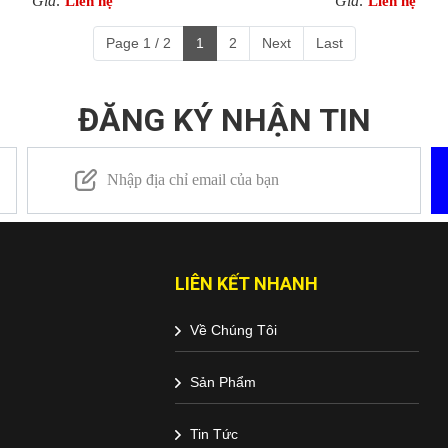
Giá:
Giá:
Liên hệ
Liên hệ
Page 1 / 2
1
2
Next
Last
ĐĂNG KÝ NHẬN TIN
LIÊN KẾT NHANH
Về Chúng Tôi
Sản Phẩm
Tin Tức