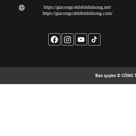
https://giacongcokhibinhduong.net/
https://giacongcokhibinhduong.com/
Bản quyền © CÔNG T