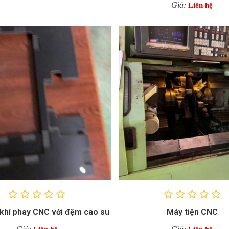
Giá:
Liên hệ
 khí phay CNC với đệm cao su
Máy tiện CNC