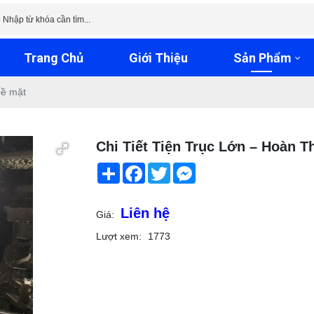
Trang Chủ
Giới Thiệu
Sản Phẩm
 bề mặt
Chi Tiết Tiện Trục Lớn – Hoàn T
Share
Facebook
Twitter
Messenger
Liên hệ
Giá:
Lượt xem:
1773