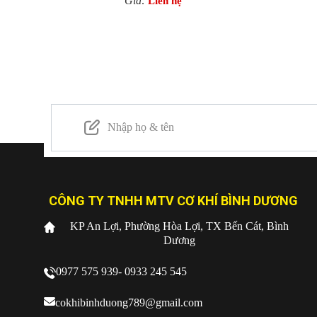
Giá:
Liên hệ
CÔNG TY TNHH MTV CƠ KHÍ BÌNH DƯƠNG
KP An Lợi, Phường Hòa Lợi, TX Bến Cát, Bình
Dương
0977 575 939- 0933 245 545
cokhibinhduong789@gmail.com